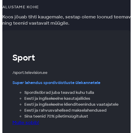
ALUSTAME KOHE
Koos jõuab tihti kaugemale, sestap oleme loonud teemavee
ning teenid vastavalt müügile.
Sport
sport.television.ee
Super lahendus spordivõistluste ülekannetele
Spordisõbrad juba teavad kuhu tulla
Eesti ja inglisekeelne kasutajaliides
Eesti ja inglisekeelne klienditeenindus vaatajatele
Eesti ja rahvusvahelised makselahendused
Sina teenid 70% piletimüügitulust
Mulle sobib!