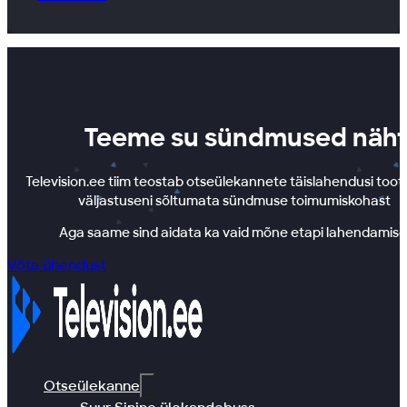
Teeme su sündmused näht
Television.ee tiim teostab otseülekannete täislahendusi toot
väljastuseni sõltumata sündmuse toimumiskohast
Aga saame sind aidata ka vaid mõne etapi lahendamise
Võta ühendust
Otseülekanne