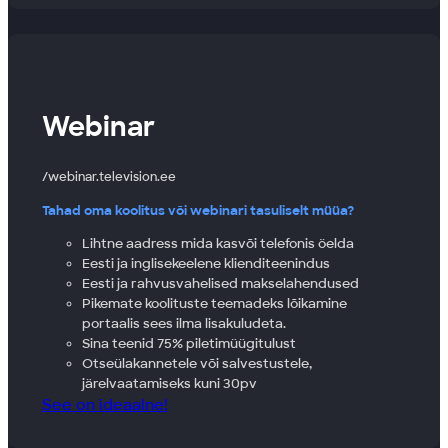
Webinar
webinar.television.ee
Tahad oma koolitus või webinari tasuliselt müüa?
Lihtne aadress mida kasvõi telefonis öelda
Eesti ja inglisekeelene klienditeenindus
Eesti ja rahvusvahelised makselahendused
Pikemate koolituste teemadeks lõikamine
portaalis sees ilma lisakuludeta.
Sina teenid 75% piletimüügitulust
Otseülakannetele või salvestustele,
järelvaatamiseks kuni 30pv
See on ideaalne!