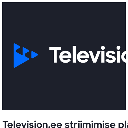
Television.ee striimimise p