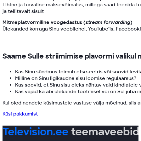
Lihtne ja turvaline maksevõimalus, millega saad teenida t
ja tellitavalt sisult
Mitmeplatvormiline voogedastus (
stream forwarding
)
Ülekanded korraga Sinu veebilehel, YouTube’is, Facebookis
Saame Sulle striimimise plavormi valikul n
Kas Sinu sündmus toimub otse-eetris või soovid levit
Milline on Sinu ligikaudne sisu loomise regulaarsus?
Kas soovid, et Sinu sisu oleks nähtav vaid kindlatele 
Kas vajad ka abi ülekande tootmisel või on Sul juba i
Kui oled nendele küsimustele vastuse välja mõelnud, siis 
Küsi pakkumist
Television.ee
teemaveebid