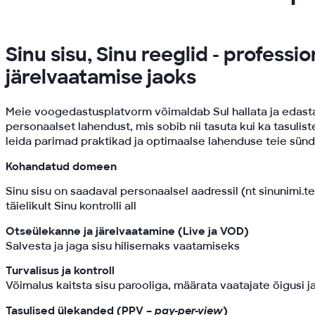
Sinu sisu, Sinu reeglid - profess
järelvaatamise jaoks
Meie voogedastusplatvorm võimaldab Sul hallata ja edastad
personaalset lahendust, mis sobib nii tasuta kui ka tasuli
leida parimad praktikad ja optimaalse lahenduse teie sün
Kohandatud domeen
Sinu sisu on saadaval personaalsel aadressil (nt sinunimi.t
täielikult Sinu kontrolli all
Otseülekanne ja järelvaatamine (Live ja VOD)
Salvesta ja jaga sisu hilisemaks vaatamiseks
Turvalisus ja kontroll
Võimalus kaitsta sisu parooliga, määrata vaatajate õigusi ja
Tasulised ülekanded (PPV –
pay-per-view
)