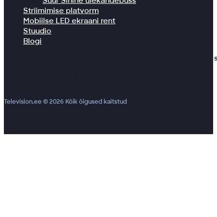
Suur Sinine ülekandebuss
Striimimise platvorm
Mobiilse LED ekraani rent
Stuudio
Blogi
Pakume oma aastatepikkuse kogemuse põhjal just sinule s
Võta ühendust info@television.ee
või helista +372 6162 826
Television.ee © 2026 Kõik õigused kaitstud