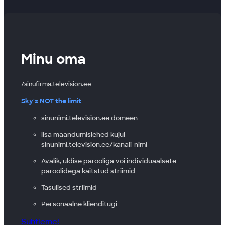
Minu oma
sinufirma.television.ee
Sky's NOT the limit
sinunimi.television.ee domeen
lisa maandumislehed kujul
sinunimi.television.ee/kanali-nimi
Avalik, üldise parooliga või individuaalsete
paroolidega kaitstud striimid
Tasulised striimid
Personaalne klienditugi
Suhtleme!